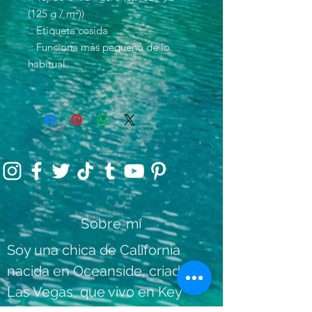
(125 g / m²))
.: Etiqueta cosida
.: Funciona más pequeño de lo
habitual
Sobre mí
Soy una chica de California
nacida en Oceanside, criada en
Las Vegas, que vivo en Key