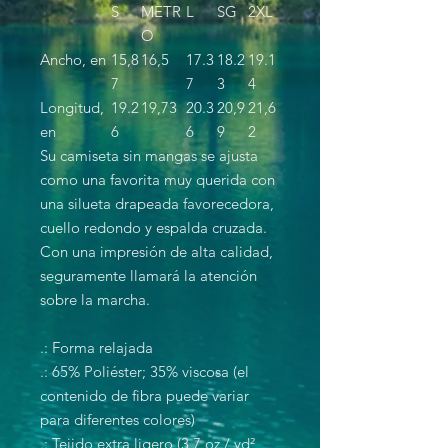
S
METR
L
SG
2XL
O
Ancho, en
15,8
16,5
17.3
18.2
19.1
7
7
3
4
Longitud,
19.2
19,73
20.3
20,9
21,6
en
6
6
9
2
Su camiseta sin mangas se ajusta
como una favorita muy querida con
una silueta drapeada favorecedora,
cuello redondo y espalda cruzada.
Con una impresión de alta calidad,
seguramente llamará la atención
sobre la marcha.
.: Forma relajada
.: 65% Poliéster; 35% viscosa (el
contenido de fibra puede variar
para diferentes colores)
.: Tejido extra ligero (3,7 oz / yd²