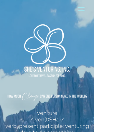
ven·ture
/ˈven(t)SHər/
verb, present participle: venturing